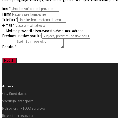
Ime
*
Firma
Telefon
*
e-mail
*
Molimo provjerite ispravnost vaše e-mail adrese
Predmet, naslov poruke
Poruka
*
Pošalji
Adresa
City Šped d.o.o.
Špedicija i transport
Halilovići 7, 71000 Sarajevo
Bosna i Hercegovina