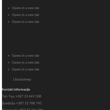
Opens in a new tab
Opens in a new tab
Opens in a new tab
Opens in a new tab
Opens in a new tab
Opens in a new tab
triptih
| blacksheep
Kontakt informacije
Tel / Fax: +387 33 469 308
Špedicija: +387 33 788 745
Transport: +387 33 766 286