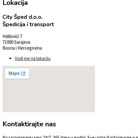
Lokacija
City Šped d.o.o.
Špedicija i transport
Halilovići 7
71000 Sarajevo
Bosna i Hercegovina
Vodi me na lokaciju
Kontaktirajte nas
Na raspolaganju smo 24/7, 365 dana u godini. Sve upite ili informacije 