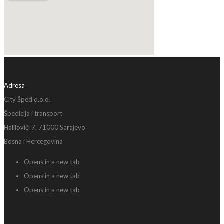
Adresa
City Šped d.o.o.
Špedicija i transport
Halilovići 7, 71000 Sarajevo
Bosna i Hercegovina
Opens in a new tab
Opens in a new tab
Opens in a new tab