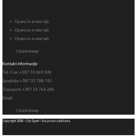
Opens in a new tab
Opens in a new tab
Opens in a new tab
triptih
| blacksheep
Kontakt informacije
Tel / Fax: +387 33 469 308
Špedicija: +387 33 788 745
Transport: +387 33 766 286
Email:
info@citysped.ba
triptih
| blacksheep
Copyright 2026 - City Šped - Sva prava zadržana