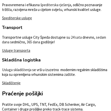
Pravovremena i efikasna
špediterska rješenja
, odlično poznavanje
tržišta, razvijena mreža u cijelom svijetu, vrhunski kvalitet usluge.
Špediterske usluge
Transport
Transportne usluge City Špeda dostupne su
24
sata
dnevno,
sedam
dana
sedmično,
365
dana
godišnje!
Usluge transporta
Skladišna logistika
Usluga skladištenja
se vrši u izuzetno modernim regalnim skladištima
koja su opremljena vrhunskim sistemima zaštite.
Skladištenje
Praćenje pošiljki
Pratite svoje DHL, UPS, TNT, FedEx, DB Schenker, Air Cargo,
Container i druge prošiljke preko track-trace sistema.