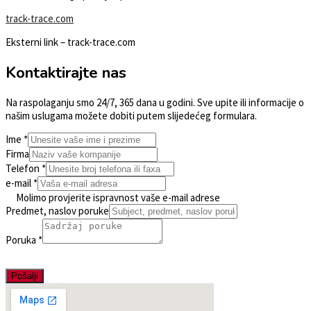
track-trace.com
Eksterni link – track-trace.com
Kontaktirajte nas
Na raspolaganju smo 24/7, 365 dana u godini. Sve upite ili informacije o
našim uslugama možete dobiti putem slijedećeg formulara.
Ime
*
Firma
Telefon
*
e-mail
*
Molimo provjerite ispravnost vaše e-mail adrese
Predmet, naslov poruke
Poruka
*
Pošalji